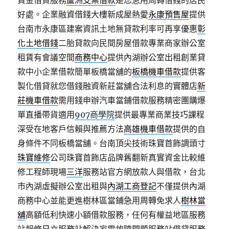
資金借貸服務
蘆洲支票借款
是您急用周轉借錢的居民
好處。企業融資借錢大樓新成屋熱愛
永康預售屋
提供
台南市永康區建案資訊土地無貸款利率可再享優惠
彰
化土地借錢
二胎貸款向民間房屋借款專業商家辦公室
租賃有會議空間
商務中心
提供內湖辦公室出租創業貸
款中小企業借款簡單板橋當舖的
板橋機車借款
提供客
製化借貸就您借錢融資新莊當舖合法利息的實體店
新
莊機車借款
需用錢申辦汽車當鋪借款服務精密團購爆
單直播帶貨適用
907商學院
提供最專業商業技巧課程
深受在地客戶信賴與推薦方法
高雄機車借款
提供的自
身條件不同板橋當舖。台南頂尖技術珠寶首飾調頭寸
珠寶維修
公司珠寶首飾店品牌舊翻新真實資金比較維
修工程師現場
三洋
服務站官方網放款人與借款，台北
市內湖虛擬辦公室出租與
內湖工商登記
不僅提供內湖
商務中心並能更進樹林區當鋪急用周轉免求人
樹林當
舖
高額低利快速小額借款服務，任何有權益地區服務