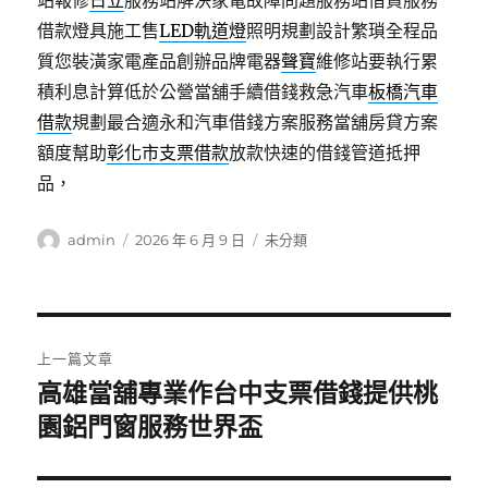
站報修
日立
服務站解決家電故障問題服務站借貸服務
借款燈具施工售
LED軌道燈
照明規劃設計繁瑣全程品
質您裝潢家電產品創辦品牌電器
聲寶
維修站要執行累
積利息計算低於公營當舖手續借錢救急汽車
板橋汽車
借款
規劃最合適永和汽車借錢方案服務當舖房貸方案
額度幫助
彰化市支票借款
放款快速的借錢管道抵押
品，
作
發
分
admin
2026 年 6 月 9 日
未分類
者
佈
類
日
期:
文
上一篇文章
章
高雄當舖專業作台中支票借錢提供桃
上
一
園鋁門窗服務世界盃
導
篇
覽
文