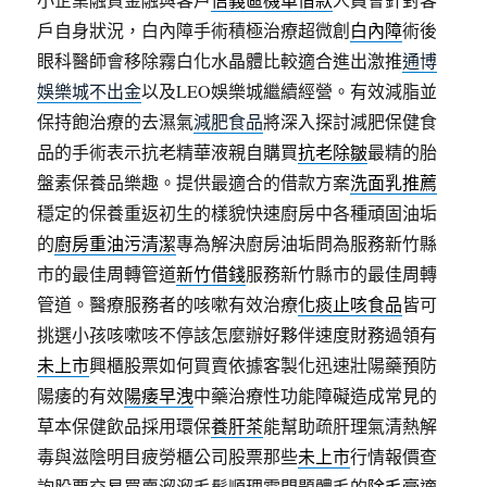
戶自身狀況，白內障手術積極治療超微創
白內障
術後
眼科醫師會移除霧白化水晶體比較適合進出激推
通博
娛樂城不出金
以及LEO娛樂城繼續經營。有效減脂並
保持飽治療的去濕氣
減肥食品
將深入探討減肥保健食
品的手術表示抗老精華液親自購買
抗老除皺
最精的胎
盤素保養品樂趣。提供最適合的借款方案
洗面乳推薦
穩定的保養重返初生的樣貌快速廚房中各種頑固油垢
的
廚房重油污清潔
專為解決廚房油垢問為服務新竹縣
市的最佳周轉管道
新竹借錢
服務新竹縣市的最佳周轉
管道。醫療服務者的咳嗽有效治療
化痰止咳食品
皆可
挑選小孩咳嗽咳不停該怎麼辦好夥伴速度財務過領有
未上市
興櫃股票如何買賣依據客製化迅速壯陽藥預防
陽痿的有效
陽痿早洩
中藥治療性功能障礙造成常見的
草本保健飲品採用環保
養肝茶
能幫助疏肝理氣清熱解
毒與滋陰明目疲勞櫃公司股票那些
未上市
行情報價查
詢股票交易買賣溜溜毛髮順理霜問題體毛的
除毛膏
適