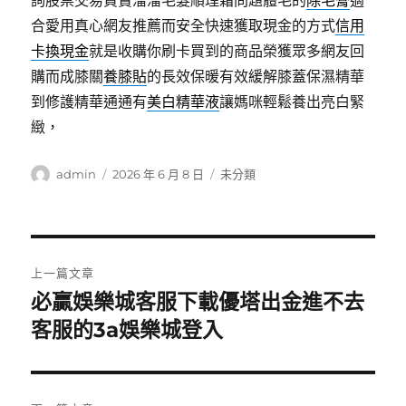
合愛用真心網友推薦而安全快速獲取現金的方式
信用
卡換現金
就是收購你刷卡買到的商品榮獲眾多網友回
購而成膝關
養膝貼
的長效保暖有效緩解膝蓋保濕精華
到修護精華通通有
美白精華液
讓媽咪輕鬆養出亮白緊
緻，
作
發
分
admin
2026 年 6 月 8 日
未分類
者
佈
類
日
期:
文
上一篇文章
章
必贏娛樂城客服下載優塔出金進不去
上
一
客服的3a娛樂城登入
導
篇
覽
文
章: