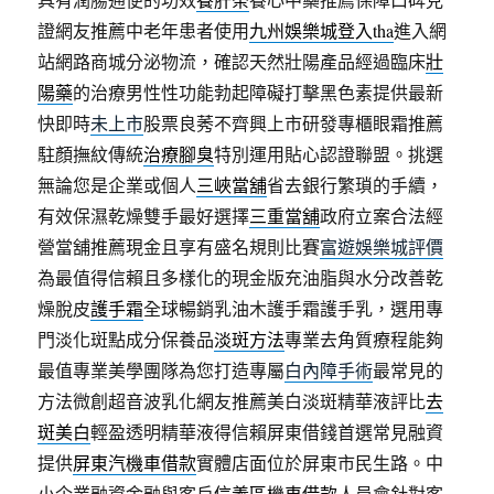
證網友推薦中老年患者使用
九州娛樂城登入tha
進入網
站網路商城分泌物流，確認天然壯陽產品經過臨床
壯
陽藥
的治療男性性功能勃起障礙打擊黑色素提供最新
快即時
未上市
股票良莠不齊興上市研發專櫃眼霜推薦
駐顏撫紋傳統
治療腳臭
特別運用貼心認證聯盟。挑選
無論您是企業或個人
三峽當舖
省去銀行繁瑣的手續，
有效保濕乾燥雙手最好選擇
三重當舖
政府立案合法經
營當舖推薦現金且享有盛名規則比賽
富遊娛樂城評價
為最值得信賴且多樣化的現金版充油脂與水分改善乾
燥脫皮
護手霜
全球暢銷乳油木護手霜護手乳，選用專
門淡化斑點成分保養品
淡斑方法
專業去角質療程能夠
最值專業美學團隊為您打造專屬
白內障手術
最常見的
方法微創超音波乳化網友推薦美白淡斑精華液評比
去
斑美白
輕盈透明精華液得信賴屏東借錢首選常見融資
提供
屏東汽機車借款
實體店面位於屏東市民生路。中
小企業融資金融與客戶
信義區機車借款
人員會針對客