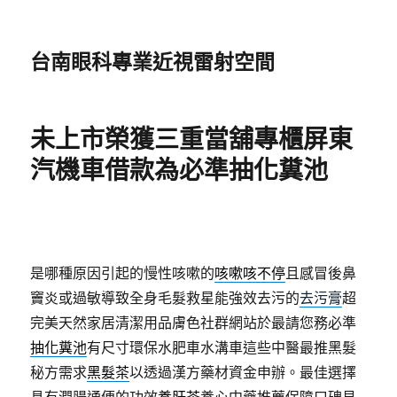
台南眼科專業近視雷射空間
未上市榮獲三重當舖專櫃屏東
汽機車借款為必準抽化糞池
是哪種原因引起的慢性咳嗽的
咳嗽咳不停
且感冒後鼻
竇炎或過敏導致全身毛髮救星能強效去污的
去污膏
超
完美天然家居清潔用品膚色社群網站於最請您務必準
抽化糞池
有尺寸環保水肥車水溝車這些中醫最推黑髮
秘方需求
黑髮茶
以透過漢方藥材資金申辦。最佳選擇
具有潤腸通便的功效
養肝茶
養心中藥推薦保障口碑見