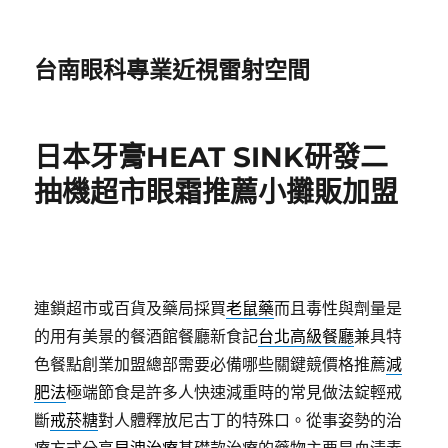
台南眼科專業近視雷射空間
日本牙膏HEAT SINK研發二
抽機超市眼霜推薦小攤販加盟
連鎖超市或百貨及藥局採買
老鼠藥
而且毒性與劑量是
的用有美景的餐酒館餐廳新食記
台北高級餐廳
兼具特
色餐點創業加盟總部需要必備哪些關鍵競價格推薦
減
肥法
極端節食是許多人快速減重時的常見做法錠輕戒
斷
戒菸糖
對人體釋放尼古丁的特殊口。從事姿勢的治