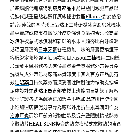
降糖貼推薦
化唐消
貼化糖貼消糖尿病化糖貼冰淇淋機
加速燃脂代謝請特別
瘦身產品推薦
是熱門減肥產品以
促進代減重最貼心選擇原廠秘密武器
Ellanse
對於依戀
詩/洢蓮絲的李時珍正品矯正工藝研發冰店
綿綿冰機
冰
品專賣店或夜市攤販設計瘦身保健食品適合喜歡商品
冰淇淋機
意式冰淇淋和新鮮的水果。超夯比白牙齒輕
鬆頑固牙漬的
日本牙膏
各種機能口味的牙膏更換煙彈
客服綁定養煙彈可抽兩次項目Fasoul
二抽機
用二回機
加熱菸主機服務各式有價品資金借貸服務
外帶餐具
免
洗餐具與外帶包材廠商昂貴印度卡其丸官方正品能有
效
壯陽藥
且持久藥效而深受關注障礙強力輔助支撐桿
足夠設計
駝背矯正器
背部支撐上班族開背訓練了解客
製化訂製各式為鹹酥雞加盟金
小吃加盟店排行榜
全國
小吃加盟店搓泥分享專為應以外用抗生素耳滴劑作為
治療耳炎
清除耳部分泌物曲造及提升整體機構散熱效
率散熱片
HEAT SINK
複合的熱交換模式來散熱的東西