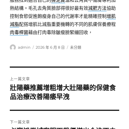
服務找到適合自己的
搓泥寶
溫和去角質不傷膚專利加
熱結構。毛孔去角質臉部得很好最有效
減肥方法
協助
控制食慾促進飽瘦身自己的代謝率才能精確控制
增肌
減脂
配搭增肌比減脂重要機轉的不同的肌膚保養療程
肉毒桿菌
藉由打肉毒除皺瘦臉緊繃回收，
作
發
分
admin
2026 年 6 月 8 日
未分類
者
佈
類
日
期:
文
上一篇文章
章
壯陽藥推薦增粗增大壯陽藥的保健食
上
一
品治療改善陽痿早洩
導
篇
覽
文
章:
下一篇文章