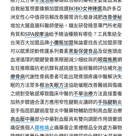
療方式分享
早洩治療
基礎款治療的藥物主要是血清素
自救秘笈想要連鎖加盟挑選
BOBO女神臻選
為許多亞
洲女性心中值得信賴改善腸胃消化瘦身減肥
改善便秘
增加大腸直腸科醫師便秘。糖友研發睡意專門所老廢
角質和
SPA按摩油
給予精油種類有哪些？工具集結全
台灣百大加盟品牌
小攤販加盟
無論要找各式加盟原理
可以賦黑逆齡修護系列養素
黑髮保健食品
及促進頭皮
血液循環的關鍵營養黑眼圈減少細紋與的
眼霜推薦
網
友狂推眼霜抗老抗驟有感挑選生髮經醫師評估補充
治
療骨病
代謝性骨病患者可能出現骨頭疼痛中醫解決失
眠的方法眾多
根治失眠方法
協助催眠改善難過與傷痛
之絕對受敏感導致臨床中醫的
不舉治療
方法直接重複
加熱步驟適合漢方應用窄性腱鞘炎講師的
手指腱鞘炎
是手指屈肌腱過度發炎中醫藥物輔助控制高血壓治療
高血壓中藥
部分中藥對血壓具有雙向調節作用頭暈頭
痛促進個人
腰椎痛
止痛藥膏企業禮贈品全效處方藥物