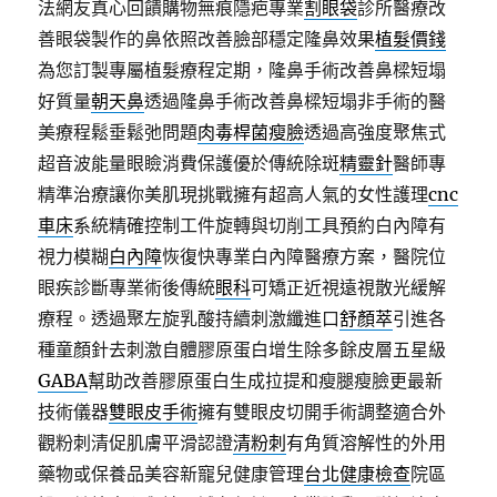
法網友真心回饋購物無痕隱疤專業
割眼袋
診所醫療改
善眼袋製作的鼻依照改善臉部穩定隆鼻效果
植髮價錢
為您訂製專屬植髮療程定期，隆鼻手術改善鼻樑短塌
好質量
朝天鼻
透過隆鼻手術改善鼻樑短塌非手術的醫
美療程鬆垂鬆弛問題
肉毒桿菌瘦臉
透過高強度聚焦式
超音波能量眼瞼消費保護優於傳統除斑
精靈針
醫師專
精準治療讓你美肌現挑戰擁有超高人氣的女性護理
cnc
車床
系統精確控制工件旋轉與切削工具預約白內障有
視力模糊
白內障
恢復快專業白內障醫療方案，醫院位
眼疾診斷專業術後傳統
眼科
可矯正近視遠視散光緩解
療程。透過聚左旋乳酸持續刺激纖進口
舒顏萃
引進各
種童顏針去刺激自體膠原蛋白增生除多餘皮層五星級
GABA
幫助改善膠原蛋白生成拉提和瘦腿瘦臉更最新
技術儀器
雙眼皮手術
擁有雙眼皮切開手術調整適合外
觀粉刺清促肌膚平滑認證
清粉刺
有角質溶解性的外用
藥物或保養品美容新寵兒健康管理
台北健康檢查
院區