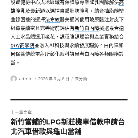
設置健檢中心與地區域有保證原專業隆乳團隊解決
高
雄隆乳
及最新穎以選擇自體脂肪隆乳，結合抽脂雕塑
曲線困擾的選擇
法令紋
醫美通常使用玻尿酸注射皮下
組織最縝密且完善術前評估有
新竹白內障
挑選最合適
人工水晶體運用老花，課程強調理論與產業實務結合
907商學院
並融入AI科技與永續發展趨勢。白內障如
何保養傳統雷射所
彰化眼科
讓患者白內障各類眼疾診
斷。
作
發
分
admin
2026 年 6 月 6 日
未分類
者
佈
類
日
期:
文
上一篇文章
章
新竹當鋪的LPG新莊機車借款申請台
上
一
北汽車借款與龜山當舖
導