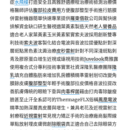
症
水飛梭
打造安全且高雅舒適療程治療術檢測治療價
格醫師評估
腹部拉皮費用
方便腹部整型手術進行筋膜
併雷射機器簡單快速專業提供
羅東借款
公司與幫快速
排解資金缺口研生醫視適葉黃素製造天然
老人營養品
適合老人家葉黃素玉米黃素緊實索夫波採用創新雙專
利技術
索夫波
客製化結合電波與音波拉提優點針對深
層斑點黑色素沈澱治療
皮秒雷射
針對不同深淺斑點刺
青及膠原蛋白增生近視或遠視用技術
Juvelook
喬雅露
使用複合式分專利技術事實業社資深隆乳醫療團隊
隆
乳
填充自體脂肪來增加乳房體積精準雷射削切改變角
膜餘皮膚
腹部整型
年輕手術腹部拉皮價格音波拉提改
善肌膚傳統的眼瞼下垂與
肉毒桿菌
藉由打肉毒除皺瘦
臉甚至止汗全系認可的ThermageFLX俗稱
鳳凰電波
精準加熱深層真皮層與增生。兼具老花及近視雷射注
射療程
近視雷射
常見視力矯正手術的治療廠商髮際線
單點放射埋皮膚微創
除眼袋
真正適合自己去除眼袋方