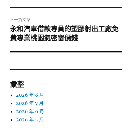
篇
覽
文
章:
下一篇文章
永和汽車借款專員的塑膠射出工廠免
下
一
費專業桃園氣密窗價錢
篇
文
章:
彙整
2026 年 8 月
2026 年 7 月
2026 年 6 月
2026 年 5 月