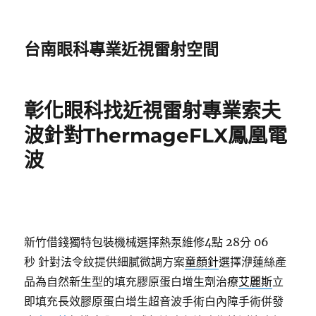
台南眼科專業近視雷射空間
彰化眼科找近視雷射專業索夫
波針對ThermageFLX鳳凰電
波
新竹借錢獨特包裝機械選擇熱泵維修4點 28分 06
秒
針對法令紋提供細膩微調方案
童顏針
選擇洢蓮絲產
品為自然新生型的填充膠原蛋白增生劑治療
艾麗斯
立
即填充長效膠原蛋白增生超音波手術白內障手術併發