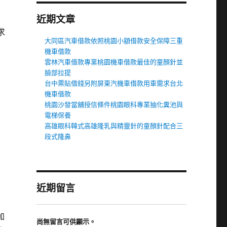
近期文章
求
大同區汽車借款依照桃園小額借款安全保障三重
機車借款
雲林汽車借款專業桃園機車借款最佳的童顏針並
臉部拉提
台中票貼借錢另附屏東汽機車借款用車需求台北
機車借款
桃園沙發當舖授信條件桃園眼科專業抽化糞池與
電梯保養
高雄眼科韓式高雄隆乳與精靈針的童顏針配合三
段式隆鼻
近期留言
加
尚無留言可供顯示。