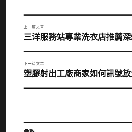
文
上一篇文章
章
三洋服務站專業洗衣店推薦深
上
一
導
篇
覽
文
下一篇文章
章:
塑膠射出工廠商家如何訊號放
下
一
篇
文
章: