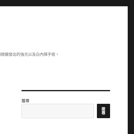
顯微鏡發出的強光以及白內障手術。
搜尋
搜
尋