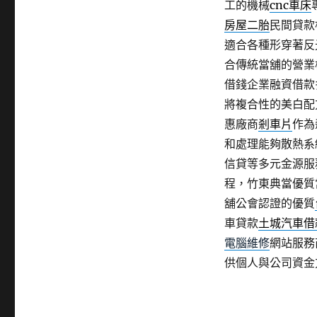
工的機械
cnc車床
房屋二胎
民間貸款
適合各種形穿著反
合傳統當舖的營業
借錢企業融資借款
將複合性的美白配
惠廠商
剎車片
作為
和處理能夠散熱系
信貸等多元金源服
程，竹東典當優質
舖公會認證的優質
車貸款
土城汽車借
電腦維修
網站服務
供個人與公司資金