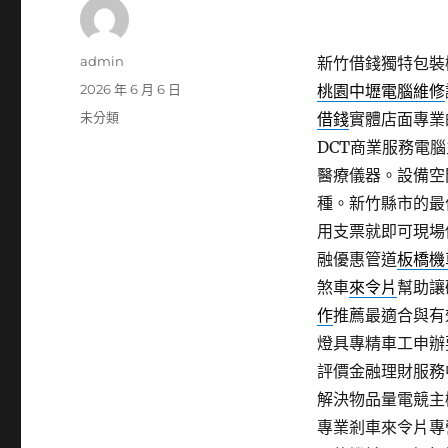
作
admin
新竹借錢獨特包裝機
者
發
2026 年 6 月 6 日
桃園中壢電腦維修
佈
分
未分類
借錢
實體店面專業
日
類
DCT商業服務電
期:
醫療儀器。設備空
種。新竹縣市的最
用支票就即可現場
融優惠管道
板橋機
煞車
來令片
幫助讓
作
推薦最適合與有
燈具專精車工申辦
評價金融理財服務
解決物品量電競主
專業剎車來令片專