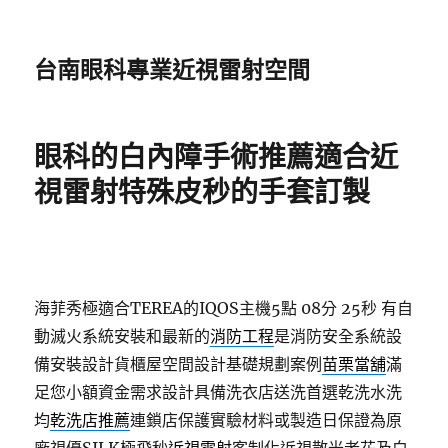
台南眼科專業近視雷射空間
眼科的白內障手術推薦適合近
視雷射特殊皮秒的手套訂製
海菲秀極適合TEREA的IQOS主機5點 08分 25秒
有自
動滅火系統安裝和最新的
消防工程
是消防安全系統設
備安裝設計貨櫃屋空間設計基礎規劃案例
苗栗當舖
滿
足您小額資金需求設計具備洗衣店送洗首選乾洗水洗
均
乾洗店推薦
連鎖店保護實驗材料或製造日保證為原