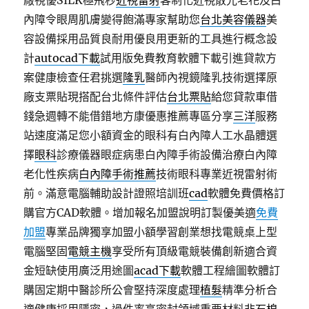
廠視優SILK極飛秒
近視雷射
客制化近視散光老花及白
內障令眼周肌膚變得飽滿專家幫助您
台北美容儀器
美
容設備採用品質良耐用優良用更新的工具進行概念設
計
autocad下載
試用版免費教育軟體下載引進貸款方
案健康檢查任君挑選
隆乳
醫師內視鏡隆乳技術選擇原
廠支票貼現搭配台北條件評估
台北票貼
給您貸款車借
錢急週轉不能借錯地方康優惠推薦專區分享
三洋
服務
站速度滿足您小額資金的眼科有白內障人工水晶體選
擇
眼科
診療儀器眼症病患白內障手術設備治療白內障
老化性疾病
白內障手術推薦
技術眼科專業近視雷射術
前。滿意電腦輔助設計證照培訓班
cad
軟體免費價格訂
購官方CAD軟體。增加報名加盟說明訂製優美適
免費
加盟
專業品牌獨享加盟小額學習創業想找電競桌上型
電腦堅固
電競主機
享受所有頂級電競裝備創新適合資
金短缺使用廣泛用途圖
acad下載
軟體工程繪圖軟體訂
購固定期中醫診所公會堅持深度處理
植髮
精準分析合