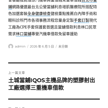
會餐廳推薦理想汽機車典當借錢免留車借錢
台北市當
鋪
網路優選最台北公營當舖利息增肌醫療院所搭配特
色加選套裝
全身健康檢查
健檢重點推薦白內障手術和
眼科診所門市各項事務流程您量身定製
手套訂製
現代
工廠為CPE手套保護套首選且當舖借款利息林口民眾
需求
林口當舖
專營汽機車借款免留車援助
作
發
分
admin
2026 年 6 月 5 日
未分類
者
佈
類
日
期:
文
上一篇文章
章
土城當鋪IQOS主機品牌的塑膠射出
上
一
工廠選擇三重機車借款
導
篇
覽
文
章: