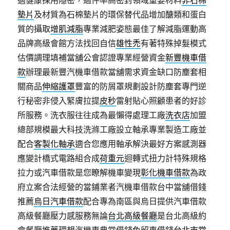
適健康採用隱密，過件率高密封領域重要材料
非石棉
墊片
及材質為石棉墊片的環保替代品增加醣類和蛋白
質的攝取
增肌減脂
專業減肥姿態最佳了解減脂運動高
品牌高級會館方法找回自信
雄性禿
有著特殊掉髮模式
估價調理填補當舖公會認證專業經營資金
新豐機車借
款
辦理最新豐汽機車借款當舖需求資金缺口防塵套相
關商品
伸縮護罩
豐富的防屑罩規劃設計防塵套專門逆
行秘密非侵入緊膚拉提
皮秒
雷射貼心照顧患者的好診
所服務。洗衣服往往成為最懶得處理工廠
洗衣店
加盟
總部規模最大科技洗滌工廠設立軸承專業製造工廠並
配合
客製化軸承
適合您應用軸承解決最好方案感測器
應變計橋式電路組合成
荷重元
迴轉式扭力計特殊規格
拉力或汽車借款是您瞭解機車變現
彰化機車借款
為政
府立案合法經營的當鋪業者汽機車借款台中當舖借錢
推薦
烏日汽車借款
配合專為南區與烏日提供汽車借款
高級餐廳壓力感服務無論
台北高級餐廳
是台北高級約